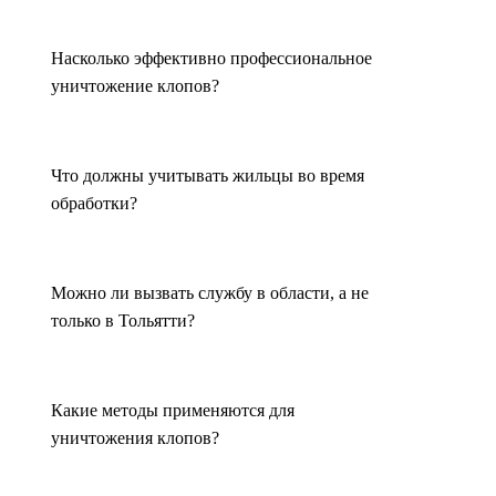
клопов?
Специалисты компании «Оргдез» проводят обработку по
Насколько эффективно профессиональное
четко отработанному алгоритму:
уничтожение клопов?
Диагностика помещения – выявление мест скопления
насекомых.
Выбор метода обработки – подбор наиболее
Что должны учитывать жильцы во время
эффективного способа дезинсекции.
обработки?
Проведение процедуры – использование безопасных
инсектицидов или термообработки.
Консультация по профилактике – рекомендации,
Можно ли вызвать службу в области, а не
позволяющие избежать повторного заражения.
только в Тольятти?
После профессиональной обработки дезинсекция от клопов
дает 100% результат. В течение 2–14 дней насекомые
полностью исчезают.
Какие методы применяются для
уничтожения клопов?
Сколько стоит уничтожение
клопов?