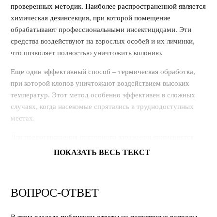
проверенных методик. Наиболее распространенной является
химическая дезинсекция, при которой помещение
обрабатывают профессиональными инсектицидами. Эти
средства воздействуют на взрослых особей и их личинки,
что позволяет полностью уничтожить колонию.
Еще один эффективный способ – термическая обработка,
при которой клопов уничтожают воздействием высоких
температур. Этот метод особенно эффективен в сложных
случаях, когда насекомые спрятались в труднодоступных
местах.
Для предотвращения повторного заражения применяется
барьерная защита. Она создает невидимый барьер, который
ПОКАЗАТЬ ВЕСЬ ТЕКСТ
препятствует проникновению новых вредителей в
помещение.
ВОПРОС-ОТВЕТ
Профессиональное уничтожение клопов в Тольятти с
применением этих методов гарантирует полное избавление
от паразитов и защищает жилье от повторного появления