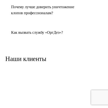
Почему лучше доверить уничтожение
Цена уничтожения клопов в Тольятти зависит от площади
клопов профессионалам?
помещения, степени заражения и выбранного метода
обработки — термообработка обычно дороже химической
дезинсекции. Также на стоимость влияют дополнительные
услуги, такие как барьерная защита или срочный выезд.
Как вызвать службу «ОргДез»?
Ориентировочная цена начинается от 2000 рублей, а точный
расчет можно получить у наших специалистов.
Чтобы узнать точную цену дезинфекции от клопов в
Наши клиенты
квартире, свяжитесь с нашими специалистами.
Почему стоит выбрать компанию
Оргдез?
Мы используем только сертифицированные препараты,
обеспечивая безопасное и эффективное уничтожение
клопов. Все услуги сопровождаются официальной
гарантией, а обработка проводится в день обращения.