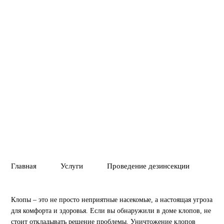
гарантирует полное уничтожение клопов и предотвращает
их повторное появление.
Вызвать службу
Позвонить
01
02
ПОЛНОЕ УНИЧТ
ГАРАНТИЯ 1 ГОД
ВРЕДИТЕЛЕЙ ИЛ
Главная
Услуги
Проведение дезинсекции
Ун
Клопы – это не просто неприятные насекомые, а настоящая угроза
для комфорта и здоровья. Если вы обнаружили в доме клопов, не
стоит откладывать решение проблемы. Уничтожение клопов