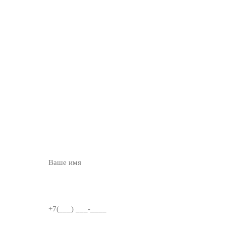
ОСТАВЬТЕ ЗАЯВКУ
НА
БЕСПЛАТНУЮ
КОНСУЛЬТАЦИЮ
ВВЕДИТЕ ИМЯ
НОМЕР ТЕЛЕФОНА