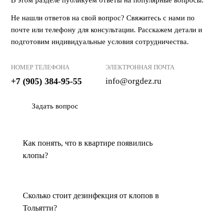
В этом разделе публикуем ответы на популярные вопросы.
насекомых.
Не нашли ответов на свой вопрос? Свяжитесь с нами по
почте или телефону для консультации. Расскажем детали и
Почему самостоятельная борьба с
подготовим индивидуальные условия сотрудничества.
клопами неэффективна?
НОМЕР ТЕЛЕФОНА
ЭЛЕКТРОННАЯ ПОЧТА
Многие пробуют избавиться от клопов народными
+7 (905) 384-95-55
info@orgdez.ru
методами, используя уксус, спирт или эфирные масла.
Однако такие средства не способны уничтожить колонию
вредителей, а лишь временно отпугивают их. В итоге клопы
Задать вопрос
остаются в доме и продолжают размножаться.
Без профессиональной обработки насекомые могут
Как понять, что в квартире появились
скрываться в щелях, за плинтусами и даже в бытовой
клопы?
технике, а затем снова расселяться по квартире. Поэтому
единственный надежный вариант – заказать уничтожение
клопов в специализированной службе.
Сколько стоит дезинфекция от клопов в
Как проходит дезинфекция от
Тольятти?