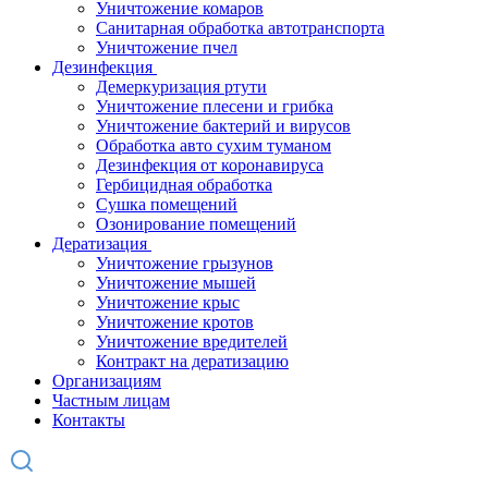
Уничтожение комаров
Санитарная обработка автотранспорта
Уничтожение пчел
Дезинфекция
Демеркуризация ртути
Уничтожение плесени и грибка
Уничтожение бактерий и вирусов
Обработка авто сухим туманом
Дезинфекция от коронавируса
Гербицидная обработка
Сушка помещений
Озонирование помещений
Дератизация
Уничтожение грызунов
Уничтожение мышей
Уничтожение крыс
Уничтожение кротов
Уничтожение вредителей
Контракт на дератизацию
Организациям
Частным лицам
Контакты