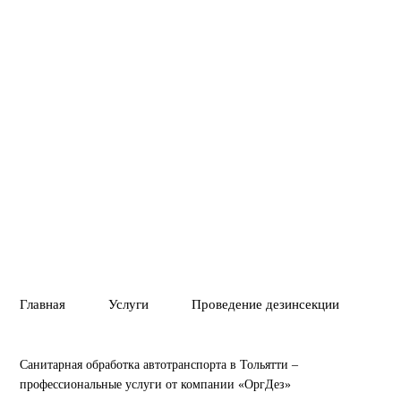
и грузового транспорта. Обработка выполняется быстро,
безопасно и с предоставлением необходимых документов.
Вызвать службу
Позвонить
01
02
ПОЛНОЕ УНИЧТ
ГАРАНТИЯ 1 ГОД
ВРЕДИТЕЛЕЙ ИЛ
Главная
Услуги
Проведение дезинсекции
Са
Санитарная обработка автотранспорта в Тольятти –
профессиональные услуги от компании «ОргДез»