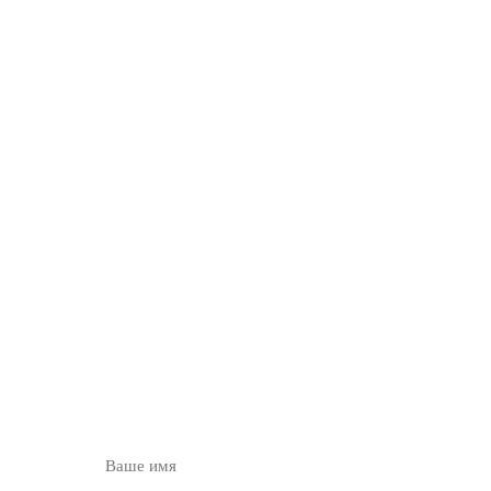
ОСТАВЬТЕ ЗАЯВКУ
НА
БЕСПЛАТНУЮ
КОНСУЛЬТАЦИЮ
ВВЕДИТЕ ИМЯ