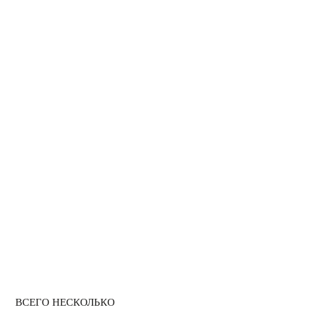
ОБРАБОТКА АВТО СУХИМ
ТУМАНОМ
ДЕЗИНФЕКЦИЯ ОТ КОРОНАВИРУСА
ГЕРБИЦИДНАЯ ОБРАБОТКА
УНИЧТОЖЕНИЕ ЗАПАХА ГАРИ
ВСЕГО НЕСКОЛЬКО