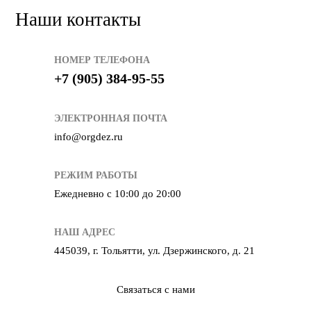
автотранспорта в Тольятти
Наши контакты
Оставьте заявку на сайте или позвоните нам — и мы
приедем в удобное для вас время. Работаем в Тольятти и
НОМЕР ТЕЛЕФОНА
области, днём и ночью, без выходных. Проведём обработку,
+7 (905) 384-95-55
устраним источник проблемы и оформим все документы.
«ОргДез» — ваш партнёр в санитарной безопасности.
ЭЛЕКТРОННАЯ ПОЧТА
info@orgdez.ru
РЕЖИМ РАБОТЫ
Ежедневно с 10:00 до 20:00
НАШ АДРЕС
445039, г. Тольятти, ул. Дзержинского, д. 21
Связаться с нами